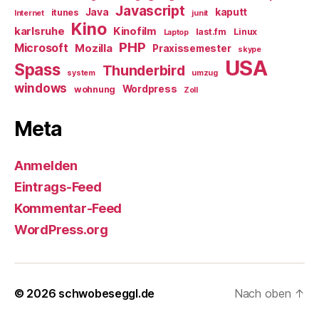
Javascript
Java
kaputt
itunes
Internet
junit
Kino
karlsruhe
Kinofilm
last.fm
Linux
Laptop
PHP
Microsoft
Mozilla
Praxissemester
skype
USA
Spass
Thunderbird
system
umzug
windows
Wordpress
wohnung
Zoll
Meta
Anmelden
Eintrags-Feed
Kommentar-Feed
WordPress.org
© 2026
schwobeseggl.de
Nach oben
↑