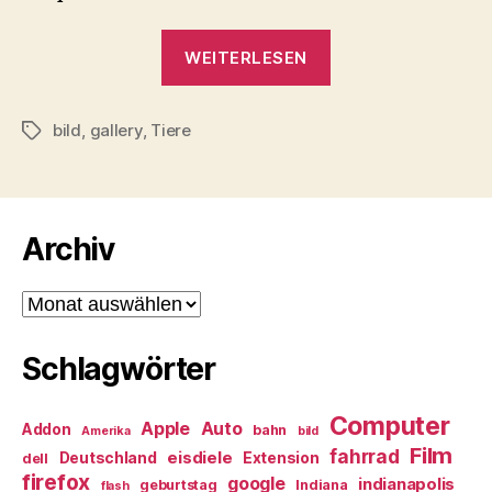
„Tiere“
WEITERLESEN
bild
,
gallery
,
Tiere
Schlagwörter
Archiv
Archiv
Schlagwörter
Computer
Apple
Auto
Addon
bahn
Amerika
bild
Film
fahrrad
eisdiele
Deutschland
Extension
dell
firefox
google
indianapolis
geburtstag
Indiana
flash