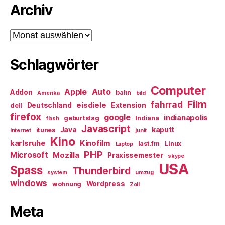
Archiv
Archiv
Schlagwörter
Computer
Apple
Auto
Addon
bahn
Amerika
bild
Film
fahrrad
eisdiele
Deutschland
Extension
dell
firefox
google
indianapolis
geburtstag
Indiana
flash
Javascript
Java
kaputt
itunes
Internet
junit
Kino
karlsruhe
Kinofilm
last.fm
Linux
Laptop
PHP
Microsoft
Mozilla
Praxissemester
skype
USA
Spass
Thunderbird
system
umzug
windows
Wordpress
wohnung
Zoll
Meta