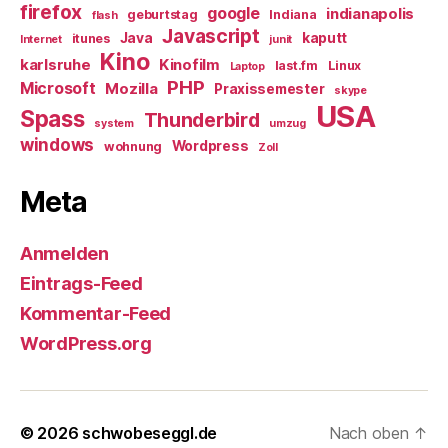
firefox
google
indianapolis
geburtstag
Indiana
flash
Javascript
Java
kaputt
itunes
Internet
junit
Kino
karlsruhe
Kinofilm
last.fm
Linux
Laptop
PHP
Microsoft
Mozilla
Praxissemester
skype
USA
Spass
Thunderbird
system
umzug
windows
Wordpress
wohnung
Zoll
Meta
Anmelden
Eintrags-Feed
Kommentar-Feed
WordPress.org
© 2026
schwobeseggl.de
Nach oben
↑