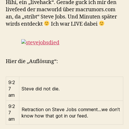
Hihi, ein „livehack“. Gerade guck ich mir den
livefeed der macworld über macrumors.com
an, da „stribt“ Steve Jobs. Und Minuten später
wirds entdeckt
Ich war LIVE dabei
Hier die „Auflösung“:
9:2
7
Steve did not die.
am
9:2
Retraction on Steve Jobs comment…we don’t
7
know how that got in our feed.
am