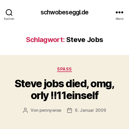
schwobeseggl.de
Suchen
Menü
Schlagwort:
Steve Jobs
Kategorien
SPASS
Steve jobs died, omg,
orly !!11einself
Von
pennywise
6. Januar 2009
Beitragsautor
Veröffentlichungsdatum