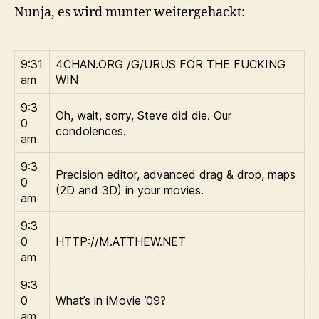
Nunja, es wird munter weitergehackt:
9:31
4CHAN.ORG /G/URUS FOR THE FUCKING
am
WIN
9:3
Oh, wait, sorry, Steve did die. Our
0
condolences.
am
9:3
Precision editor, advanced drag & drop, maps
0
(2D and 3D) in your movies.
am
9:3
0
HTTP://M.ATTHEW.NET
am
9:3
0
What’s in iMovie ’09?
am