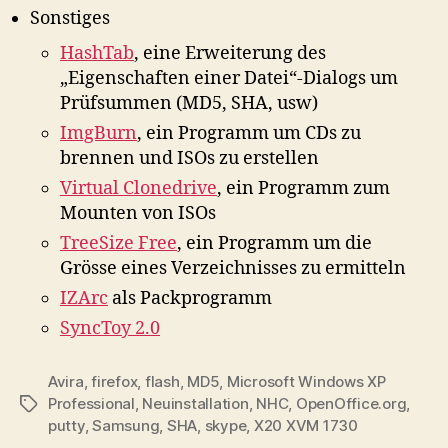
Sonstiges
HashTab
, eine Erweiterung des
„Eigenschaften einer Datei“-Dialogs um
Prüfsummen (MD5, SHA, usw)
ImgBurn
, ein Programm um CDs zu
brennen und ISOs zu erstellen
Virtual Clonedrive
, ein Programm zum
Mounten von ISOs
TreeSize Free
, ein Programm um die
Grösse eines Verzeichnisses zu ermitteln
IZArc
als Packprogramm
SyncToy 2.0
Avira
,
firefox
,
flash
,
MD5
,
Microsoft Windows XP
Professional
,
Neuinstallation
,
NHC
,
OpenOffice.org
,
Schlagwörter
putty
,
Samsung
,
SHA
,
skype
,
X20 XVM 1730