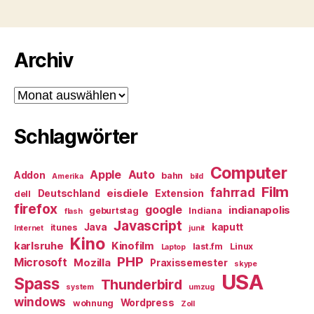
Archiv
Archiv
Schlagwörter
Computer
Apple
Auto
Addon
bahn
Amerika
bild
Film
fahrrad
eisdiele
Deutschland
Extension
dell
firefox
google
indianapolis
geburtstag
Indiana
flash
Javascript
Java
kaputt
itunes
Internet
junit
Kino
karlsruhe
Kinofilm
last.fm
Linux
Laptop
PHP
Microsoft
Mozilla
Praxissemester
skype
USA
Spass
Thunderbird
system
umzug
windows
Wordpress
wohnung
Zoll