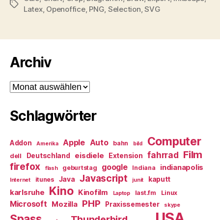
Schlagwörter
Latex
,
Openoffice
,
PNG
,
Selection
,
SVG
Archiv
Archiv
Schlagwörter
Computer
Apple
Auto
Addon
bahn
Amerika
bild
Film
fahrrad
eisdiele
Deutschland
Extension
dell
firefox
google
indianapolis
geburtstag
Indiana
flash
Javascript
Java
kaputt
itunes
Internet
junit
Kino
karlsruhe
Kinofilm
last.fm
Linux
Laptop
PHP
Microsoft
Mozilla
Praxissemester
skype
USA
Spass
Thunderbird