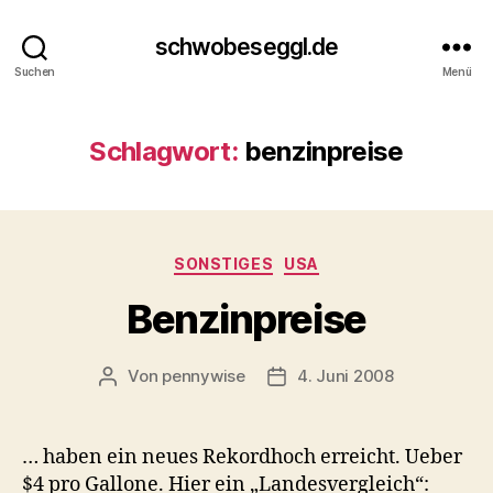
schwobeseggl.de
Suchen
Menü
Schlagwort:
benzinpreise
Kategorien
SONSTIGES
USA
Benzinpreise
Von
pennywise
4. Juni 2008
Beitragsautor
Veröffentlichungsdatum
… haben ein neues Rekordhoch erreicht. Ueber
$4 pro Gallone. Hier ein „Landesvergleich“: