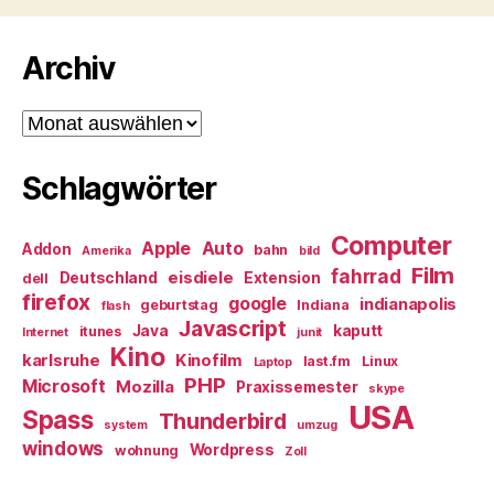
Archiv
Archiv
Schlagwörter
Computer
Apple
Auto
Addon
bahn
Amerika
bild
Film
fahrrad
eisdiele
Deutschland
Extension
dell
firefox
google
indianapolis
geburtstag
Indiana
flash
Javascript
Java
kaputt
itunes
Internet
junit
Kino
karlsruhe
Kinofilm
last.fm
Linux
Laptop
PHP
Microsoft
Mozilla
Praxissemester
skype
USA
Spass
Thunderbird
system
umzug
windows
Wordpress
wohnung
Zoll