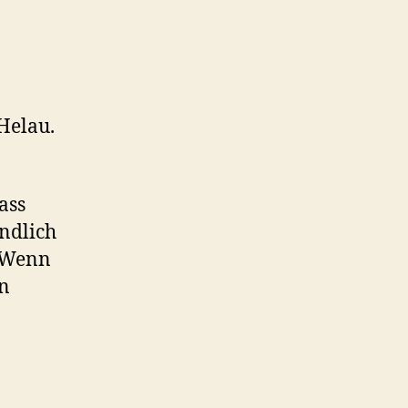
 Helau.
ass
endlich
. Wenn
en