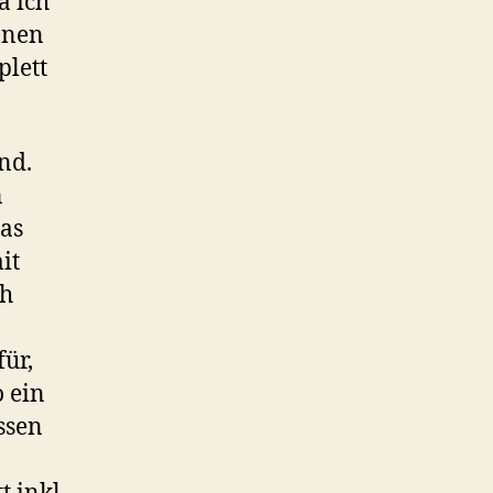
a ich
nnen
plett
nd.
n
das
it
ch
ür,
o ein
ssen