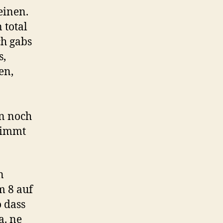
einen.
 total
ch gabs
s,
en,
nn noch
timmt
n
m 8 auf
 dass
a. ne