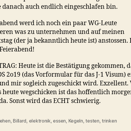
 danach auch endlich eingeschlafen bin.
abend werd ich noch ein paar WG-Leute
ieren was zu unternehmen und auf meinen
stag (der ja bekanntlich heute ist) anstossen.
 Feierabend!
AG: Heute ist die Bestätigung gekommen, d
S 2o19 (das Vorformular für das J-1 Visum) 
 und mir sogleich zugeschickt wird. Exzellent
s heute wegschicken ist das hoffentlich morg
da. Sonst wird das ECHT schwierig.
tehen
,
Billard
,
elektronik
,
essen
,
Kegeln
,
testen
,
trinken
rter