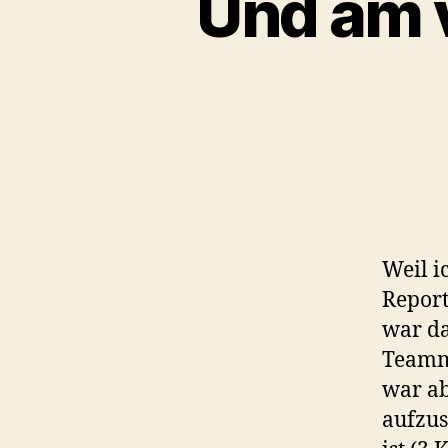
Und am v
Weil i
Report
war d
Teamm
war ab
aufzus