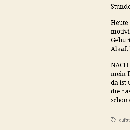
Stunde
Heute 
motiv
Geburt
Alaaf.
NACHTR
mein D
da ist
die da
schon 
aufs
Schlagwö