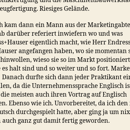
onikfertigung und die Maschinenbauwerkstatt
ugfertigung. Riesiges Gelände.
h kam dann ein Mann aus der Marketingabte
b darüber referiert inwiefern wo und was
s+Hauser eigentlich macht, wie Herr Endres
auser angefangen haben, wo sie momentan s
 hinwollen, wieso sie so im Markt positioniert
e es halt sind und so weiter und so fort. Marke
Danach durfte sich dann jeder Praktikant e
llen, da die Unternehmenssprache Englisch is
die meisten auch ihren Vortrag auf Englisch
en. Ebenso wie ich. Unvorbereitet, da ich den
utsch durchgespielt hatte, aber ging ja um ni
n auch ganz gut damit fertig geworden.