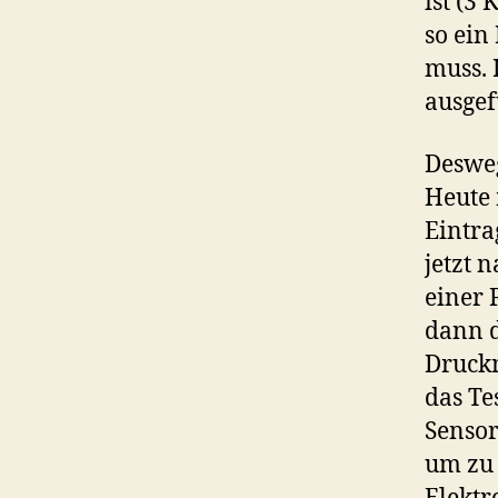
ist (3
so ein
muss. 
ausgef
Desweg
Heute 
Eintra
jetzt 
einer 
dann d
Druckm
das Te
Sensor
um zu 