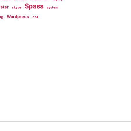
Spass
ster
skype
system
Wordpress
ng
Zoll