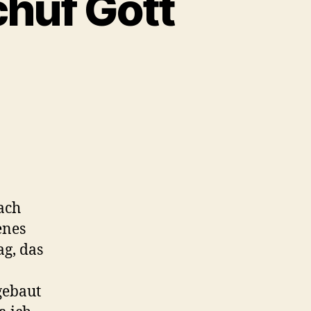
chuf Gott
ach
enes
g, das
gebaut