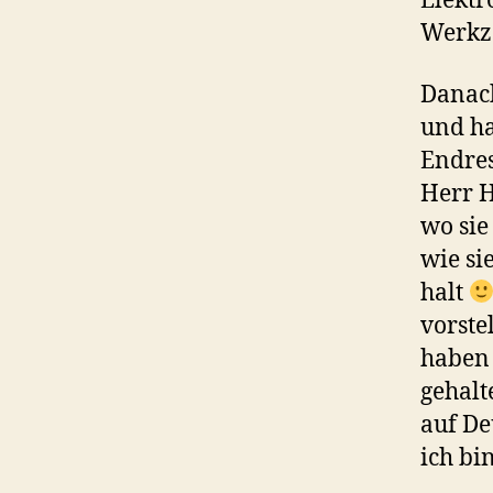
Elektr
Werkze
Danac
und ha
Endres
Herr H
wo sie
wie si
halt
vorste
haben 
gehalt
auf De
ich bi