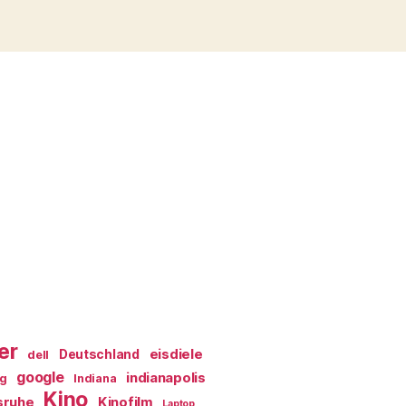
er
eisdiele
Deutschland
dell
google
indianapolis
ag
Indiana
Kino
sruhe
Kinofilm
Laptop