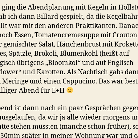
 ging die Abendplanung mit Kegeln in Höllst
ab ich dann Billard gespielt, da die Kegelbahn
llt war mit den anderen Praktikanten. Dana
och Essen, Tomatencremesuppe mit Crouton
r gemischter Salat, Hänchenbrust mit Krokett
, Spätzle, Brokoli, Blumenkohl (heißt auf
isch übrigens „Bloomkol“ und auf Englisch
flower“ und Karotten. Als Nachtisch gabs da
t Meringe und einen Cappucino. Das war bes
illiger Abend für E+H
end ist dann nach ein paar Gesprächen gege
ausgelaufen, da wir ja alle wieder morgens u
tte stehen müssten (manche schon früher), so
. 30min später in meiner Wohnung war und c