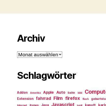
Archiv
Archiv
Schlagwörter
Comput
Apple
Auto
Addon
bahn
Amerika
bild
Film
firefox
fahrrad
Extension
geburtst
flash
Javascript
karl
Java
kaputt
itunes
Internet
junit