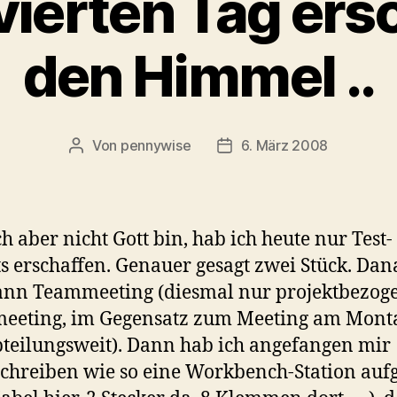
ierten Tag ers
den Himmel ..
Von
pennywise
6. März 2008
Beitragsautor
Veröffentlichungsdatum
ch aber nicht Gott bin, hab ich heute nur Test-
s erschaffen. Genauer gesagt zwei Stück. Dan
ann Teammeeting (diesmal nur projektbezog
eeting, im Gegensatz zum Meeting am Monta
teilungsweit). Dann hab ich angefangen mir
chreiben wie so eine Workbench-Station auf