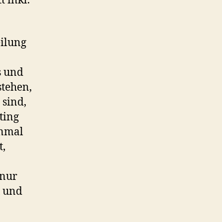
 inkl.
ilung
s und
tehen,
 sind,
ting
inmal
t,
 nur
x und