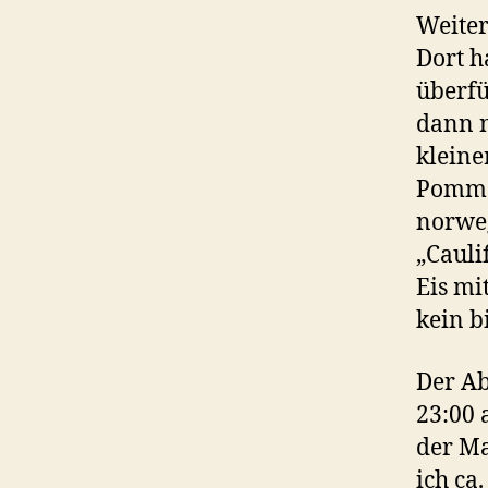
Weiter
Dort h
überfü
dann n
kleine
Pommes
norweg
„Cauli
Eis mi
kein b
Der Ab
23:00 
der Ma
ich ca