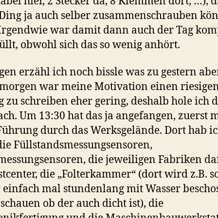
 Kabel hier, 2 Stecker da, 8 Klemmen dort, …), d
 Ding ja auch selber zusammenschrauben kö
Irgendwie war damit dann auch der Tag kom
üllt, obwohl sich das so wenig anhört.
en erzähl ich noch bissle was zu gestern abe
morgen war meine Motivation einen riesige
g zu schreiben eher gering, deshalb hole ich 
nach. Um 13:30 hat das ja angefangen, zuerst m
Führung durch das Werksgelände. Dort hab i
ie Füllstandsmessungsensoren,
essungsensoren, die jeweiligen Fabriken daf
stcenter, die „Folterkammer“ (dort wird z.B. s
 einfach mal stundenlang mit Wasser bescho
schauen ob der auch dicht ist), die