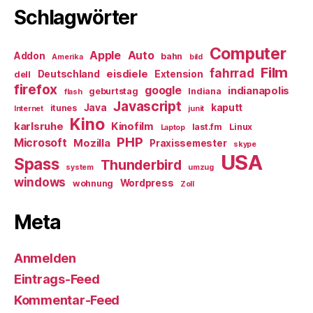
Schlagwörter
Computer
Apple
Auto
Addon
bahn
Amerika
bild
Film
fahrrad
eisdiele
Deutschland
Extension
dell
firefox
google
indianapolis
geburtstag
Indiana
flash
Javascript
Java
kaputt
itunes
Internet
junit
Kino
karlsruhe
Kinofilm
last.fm
Linux
Laptop
PHP
Microsoft
Mozilla
Praxissemester
skype
USA
Spass
Thunderbird
system
umzug
windows
Wordpress
wohnung
Zoll
Meta
Anmelden
Eintrags-Feed
Kommentar-Feed