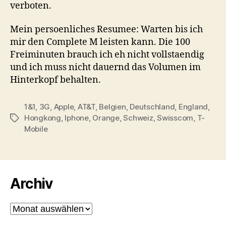
verboten.
Mein persoenliches Resumee: Warten bis ich
mir den Complete M leisten kann. Die 100
Freiminuten brauch ich eh nicht vollstaendig
und ich muss nicht dauernd das Volumen im
Hinterkopf behalten.
1&1
,
3G
,
Apple
,
AT&T
,
Belgien
,
Deutschland
,
England
,
Hongkong
,
Iphone
,
Orange
,
Schweiz
,
Swisscom
,
T-
Schlagwörter
Mobile
Archiv
Archiv