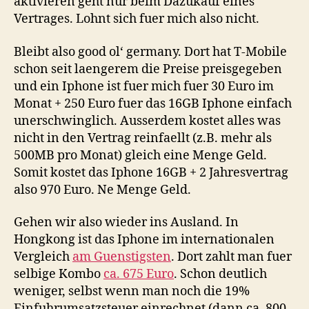
aktivieren geht nur beim Dazukauf eines
Vertrages. Lohnt sich fuer mich also nicht.
Bleibt also good ol‘ germany. Dort hat T-Mobile
schon seit laengerem die Preise preisgegeben
und ein Iphone ist fuer mich fuer 30 Euro im
Monat + 250 Euro fuer das 16GB Iphone einfach
unerschwinglich. Ausserdem kostet alles was
nicht in den Vertrag reinfaellt (z.B. mehr als
500MB pro Monat) gleich eine Menge Geld.
Somit kostet das Iphone 16GB + 2 Jahresvertrag
also 970 Euro. Ne Menge Geld.
Gehen wir also wieder ins Ausland. In
Hongkong ist das Iphone im internationalen
Vergleich
am Guenstigsten
. Dort zahlt man fuer
selbige Kombo
ca. 675 Euro
. Schon deutlich
weniger, selbst wenn man noch die 19%
Einfuhrumsatzsteuer einrechnet (dann ca. 800