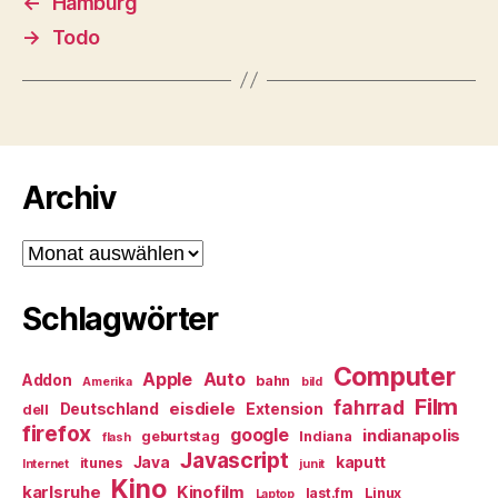
←
Hamburg
→
Todo
Archiv
Archiv
Schlagwörter
Computer
Apple
Auto
Addon
bahn
Amerika
bild
Film
fahrrad
eisdiele
Deutschland
Extension
dell
firefox
google
indianapolis
geburtstag
Indiana
flash
Javascript
Java
kaputt
itunes
Internet
junit
Kino
karlsruhe
Kinofilm
last.fm
Linux
Laptop