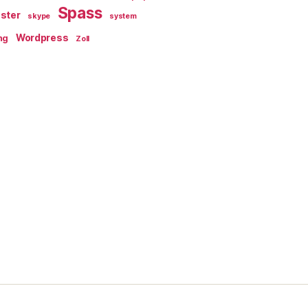
Spass
ster
skype
system
Wordpress
ng
Zoll