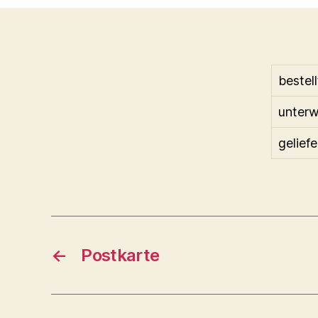
bestell
unter
geliefe
←
Postkarte