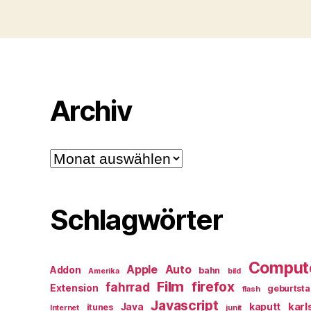
Archiv
Archiv
Schlagwörter
Comput
Apple
Auto
Addon
bahn
Amerika
bild
Film
firefox
fahrrad
Extension
geburtst
flash
Javascript
karl
Java
kaputt
itunes
Internet
junit