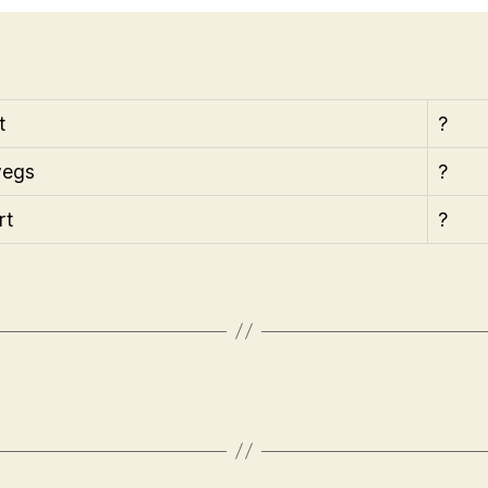
t
?
wegs
?
rt
?