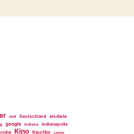
er
eisdiele
Deutschland
dell
google
indianapolis
ag
Indiana
Kino
sruhe
Kinofilm
Laptop