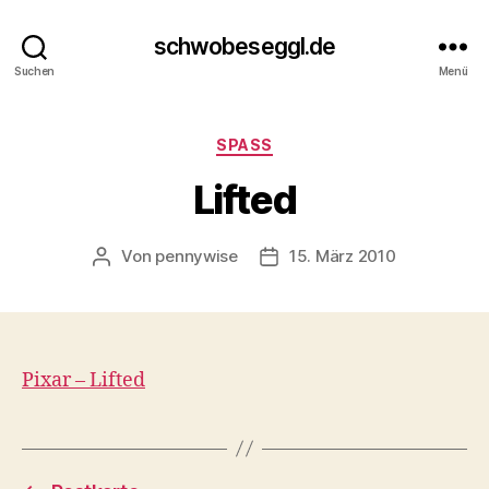
schwobeseggl.de
Suchen
Menü
Kategorien
SPASS
Lifted
Von
pennywise
15. März 2010
Beitragsautor
Veröffentlichungsdatum
Pixar – Lifted