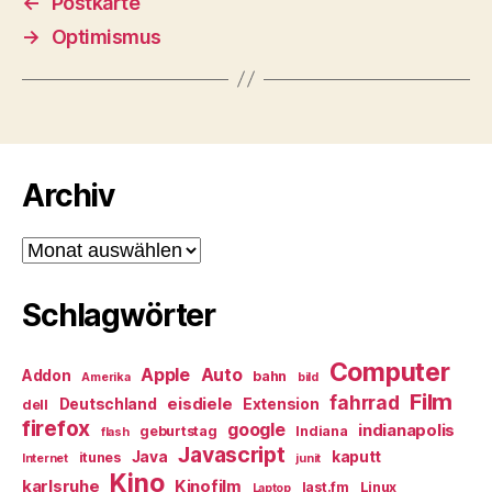
←
Postkarte
→
Optimismus
Archiv
Archiv
Schlagwörter
Computer
Apple
Auto
Addon
bahn
Amerika
bild
Film
fahrrad
eisdiele
Deutschland
Extension
dell
firefox
google
indianapolis
geburtstag
Indiana
flash
Javascript
Java
kaputt
itunes
Internet
junit
Kino
karlsruhe
Kinofilm
last.fm
Linux
Laptop