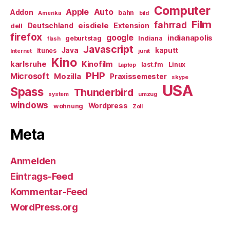
Computer
Apple
Auto
Addon
bahn
Amerika
bild
Film
fahrrad
eisdiele
Deutschland
Extension
dell
firefox
google
indianapolis
geburtstag
Indiana
flash
Javascript
Java
kaputt
itunes
Internet
junit
Kino
karlsruhe
Kinofilm
last.fm
Linux
Laptop
PHP
Microsoft
Mozilla
Praxissemester
skype
USA
Spass
Thunderbird
system
umzug
windows
Wordpress
wohnung
Zoll
Meta
Anmelden
Eintrags-Feed
Kommentar-Feed
WordPress.org