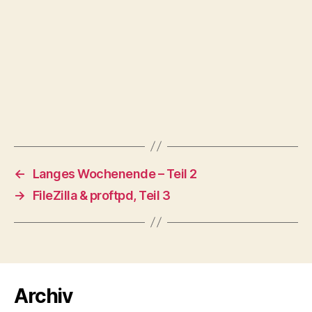
←
Langes Wochenende – Teil 2
→
FileZilla & proftpd, Teil 3
Archiv