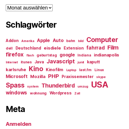
Archiv
Schlagwörter
Computer
Apple
Auto
Addon
bahn
Amerika
bild
Film
fahrrad
eisdiele
Deutschland
Extension
dell
firefox
google
indianapolis
geburtstag
Indiana
flash
Javascript
Java
kaputt
itunes
Internet
junit
Kino
karlsruhe
Kinofilm
last.fm
Linux
Laptop
PHP
Microsoft
Mozilla
Praxissemester
skype
USA
Spass
Thunderbird
system
umzug
windows
Wordpress
wohnung
Zoll
Meta
Anmelden