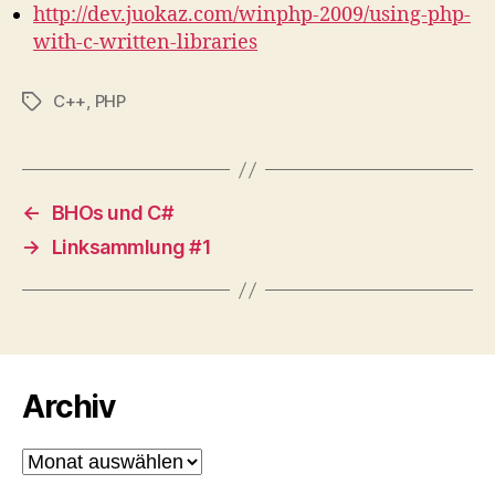
http://dev.juokaz.com/winphp-2009/using-php-
with-c-written-libraries
C++
,
PHP
Schlagwörter
←
BHOs und C#
→
Linksammlung #1
Archiv
Archiv