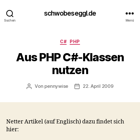
schwobeseggl.de
Suchen
Menü
Kategorien
C#
PHP
Aus PHP C#-Klassen
nutzen
Von
pennywise
22. April 2009
Beitragsautor
Veröffentlichungsdatum
Netter Artikel (auf Englisch) dazu findet sich
hier: