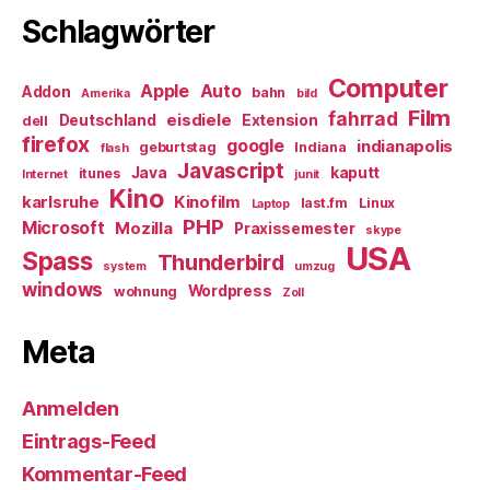
Schlagwörter
Computer
Apple
Auto
Addon
bahn
Amerika
bild
Film
fahrrad
eisdiele
Deutschland
Extension
dell
firefox
google
indianapolis
geburtstag
Indiana
flash
Javascript
Java
kaputt
itunes
Internet
junit
Kino
karlsruhe
Kinofilm
last.fm
Linux
Laptop
PHP
Microsoft
Mozilla
Praxissemester
skype
USA
Spass
Thunderbird
system
umzug
windows
Wordpress
wohnung
Zoll
Meta
Anmelden
Eintrags-Feed
Kommentar-Feed