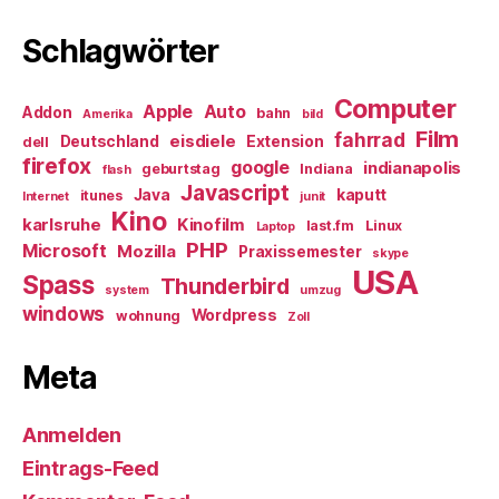
Schlagwörter
Computer
Apple
Auto
Addon
bahn
Amerika
bild
Film
fahrrad
eisdiele
Deutschland
Extension
dell
firefox
google
indianapolis
geburtstag
Indiana
flash
Javascript
Java
kaputt
itunes
Internet
junit
Kino
karlsruhe
Kinofilm
last.fm
Linux
Laptop
PHP
Microsoft
Mozilla
Praxissemester
skype
USA
Spass
Thunderbird
system
umzug
windows
Wordpress
wohnung
Zoll
Meta
Anmelden
Eintrags-Feed