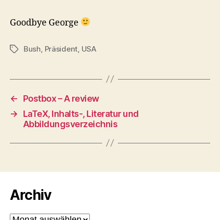
Goodbye George
Bush
,
Präsident
,
USA
Schlagwörter
←
Postbox – A review
→
LaTeX, Inhalts-, Literatur und
Abbildungsverzeichnis
Archiv
Archiv