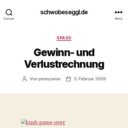
schwobeseggl.de
Suchen
Menü
Kategorien
SPASS
Gewinn- und
Verlustrechnung
Von
pennywise
3. Februar 2009
Beitragsautor
Veröffentlichungsdatum