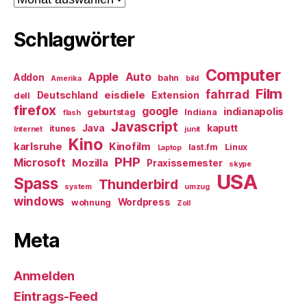
Schlagwörter
Computer
Apple
Auto
Addon
bahn
Amerika
bild
Film
fahrrad
eisdiele
Deutschland
Extension
dell
firefox
google
indianapolis
geburtstag
Indiana
flash
Javascript
Java
kaputt
itunes
Internet
junit
Kino
karlsruhe
Kinofilm
last.fm
Linux
Laptop
PHP
Microsoft
Mozilla
Praxissemester
skype
USA
Spass
Thunderbird
system
umzug
windows
Wordpress
wohnung
Zoll
Meta
Anmelden
Eintrags-Feed