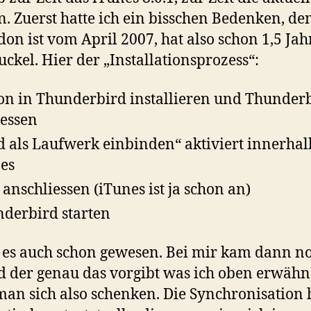
n. Zuerst hatte ich ein bisschen Bedenken, de
on ist vom April 2007, hat also schon 1,5 Jah
ckel. Hier der „Installationsprozess“:
n in Thunderbird installieren und Thunder
iessen
d als Laufwerk einbinden“ aktiviert innerha
es
 anschliessen (iTunes ist ja schon an)
derbird starten
t es auch schon gewesen. Bei mir kam dann n
 der genau das vorgibt was ich oben erwähn
an sich also schenken. Die Synchronisation 