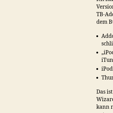
Versio
TB-Add
dem Bu
Addo
schl
„iPo
iTun
iPod
Thun
Das is
Wizard
kann m