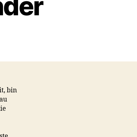
nder
t, bin
nau
ie
ste