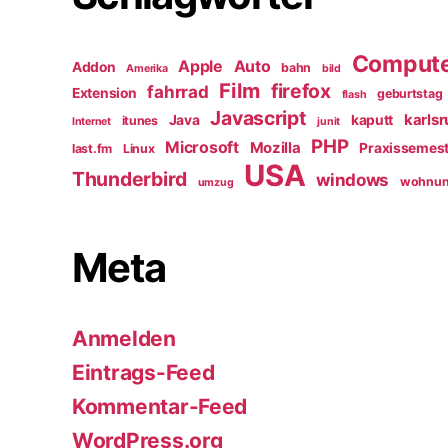
Comput
Apple
Auto
Addon
bahn
Amerika
bild
Film
firefox
fahrrad
Extension
geburtstag
flash
Javascript
karls
Java
kaputt
itunes
Internet
junit
PHP
Microsoft
Mozilla
Praxissemest
last.fm
Linux
USA
Thunderbird
windows
wohnu
umzug
Meta
Anmelden
Eintrags-Feed
Kommentar-Feed
WordPress.org