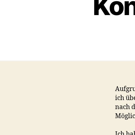
Kon
Aufgru
ich üb
nach d
Möglic
Ich hab