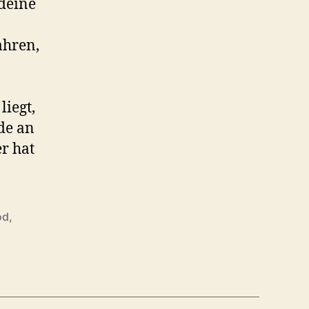
ndeine
ahren,
liegt,
de an
r hat
od
,