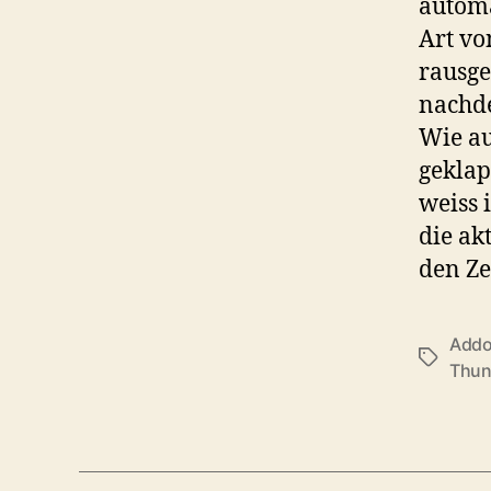
automa
Art vo
rausge
nachde
Wie a
geklap
weiss 
die ak
den Ze
Add
Schlagwö
Thun