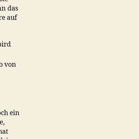
nn das
re auf
bird
lb von
och ein
e,
hat