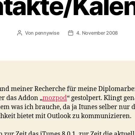
takte/Kale
Von
pennywise
4. November 2008
Beitragsautor
Veröffentlichungsdatum
nd meiner Recherche für meine Diplomarbei
er das Addon „
mozpod
“ gestolpert. Klingt ge
em was ich brauche, da ja Itunes selber nur d
hkeit bietet mit Outlook zu kommunizieren.
 zur Zeit das iTunes 8.0.1, zur Zeit die aktuell