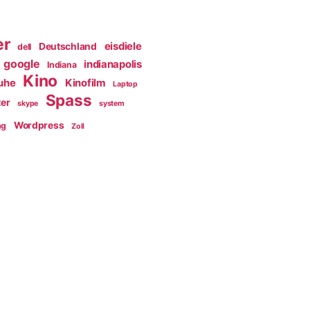
er
eisdiele
Deutschland
dell
google
indianapolis
Indiana
Kino
ruhe
Kinofilm
Laptop
Spass
er
skype
system
Wordpress
ng
Zoll