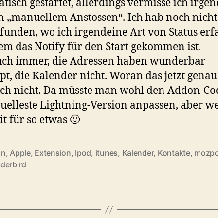
tisch gestartet, allerdings vermisse ich irge
n „manuellem Anstossen“. Ich hab noch nicht
funden, wo ich irgendeine Art von Status erf
m das Notify für den Start gekommen ist.
uch immer, die Adressen haben wunderbar
pt, die Kalender nicht. Woran das jetzt genau 
ich nicht. Da müsste man wohl den Addon-Co
tuelleste Lightning-Version anpassen, aber we
it für so etwas 🙂
on
,
Apple
,
Extension
,
Ipod
,
itunes
,
Kalender
,
Kontakte
,
mozp
rter
derbird