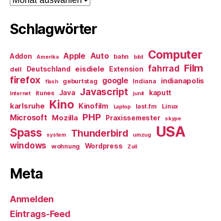
Schlagwörter
Computer
Apple
Auto
Addon
bahn
Amerika
bild
Film
fahrrad
eisdiele
Deutschland
Extension
dell
firefox
google
indianapolis
geburtstag
Indiana
flash
Javascript
Java
kaputt
itunes
Internet
junit
Kino
karlsruhe
Kinofilm
last.fm
Linux
Laptop
PHP
Microsoft
Mozilla
Praxissemester
skype
USA
Spass
Thunderbird
system
umzug
windows
Wordpress
wohnung
Zoll
Meta
Anmelden
Eintrags-Feed