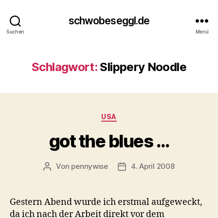
schwobeseggl.de
Suchen
Menü
Schlagwort:
Slippery Noodle
Kategorien
USA
got the blues …
Von
pennywise
4. April 2008
Beitragsautor
Veröffentlichungsdatum
Gestern Abend wurde ich erstmal aufgeweckt,
da ich nach der Arbeit direkt vor dem