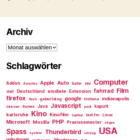
Archiv
Archiv
Schlagwörter
Computer
Apple
Auto
Addon
bahn
Amerika
bild
Film
fahrrad
eisdiele
Deutschland
Extension
dell
firefox
google
indianapolis
geburtstag
Indiana
flash
Javascript
Java
kaputt
itunes
Internet
junit
Kino
karlsruhe
Kinofilm
last.fm
Linux
Laptop
PHP
Microsoft
Mozilla
Praxissemester
skype
USA
Spass
Thunderbird
system
umzug
windows
Wordpress