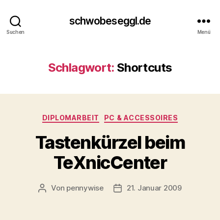
schwobeseggl.de
Suchen
Menü
Schlagwort:
Shortcuts
Kategorien
DIPLOMARBEIT
PC & ACCESSOIRES
Tastenkürzel beim
TeXnicCenter
Von
pennywise
21. Januar 2009
Beitragsautor
Veröffentlichungsdatum