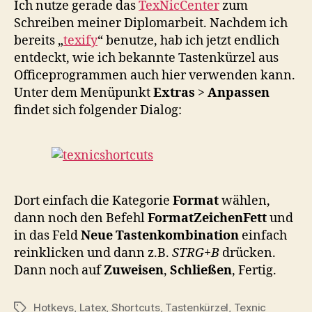
Ich nutze gerade das
TexNicCenter
zum
Schreiben meiner Diplomarbeit. Nachdem ich
bereits „
texify
“ benutze, hab ich jetzt endlich
entdeckt, wie ich bekannte Tastenkürzel aus
Officeprogrammen auch hier verwenden kann.
Unter dem Menüpunkt
Extras
>
Anpassen
findet sich folgender Dialog:
Dort einfach die Kategorie
Format
wählen,
dann noch den Befehl
FormatZeichenFett
und
in das Feld
Neue Tastenkombination
einfach
reinklicken und dann z.B.
STRG+B
drücken.
Dann noch auf
Zuweisen
,
Schließen
, Fertig.
Hotkeys
,
Latex
,
Shortcuts
,
Tastenkürzel
,
Texnic
Schlagwörter