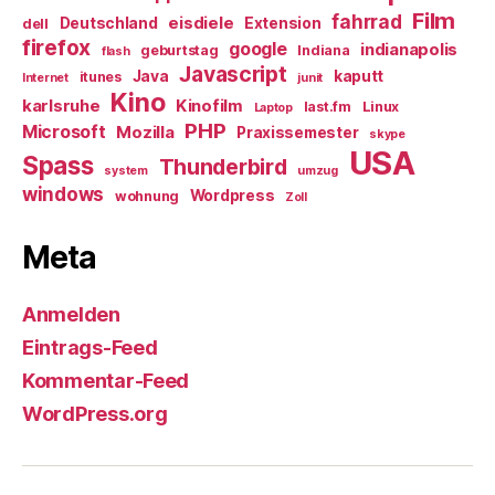
Film
fahrrad
eisdiele
Deutschland
Extension
dell
firefox
google
indianapolis
geburtstag
Indiana
flash
Javascript
Java
kaputt
itunes
Internet
junit
Kino
karlsruhe
Kinofilm
last.fm
Linux
Laptop
PHP
Microsoft
Mozilla
Praxissemester
skype
USA
Spass
Thunderbird
system
umzug
windows
Wordpress
wohnung
Zoll
Meta
Anmelden
Eintrags-Feed
Kommentar-Feed
WordPress.org