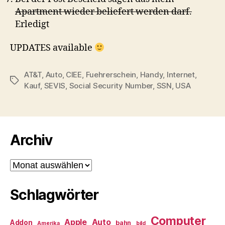
Apartment wieder beliefert werden darf.
Erledigt
UPDATES available
AT&T
,
Auto
,
CIEE
,
Fuehrerschein
,
Handy
,
Internet
,
Schlagwörter
Kauf
,
SEVIS
,
Social Security Number
,
SSN
,
USA
Archiv
Archiv
Schlagwörter
Computer
Apple
Auto
Addon
bahn
Amerika
bild