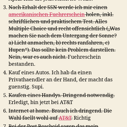
Nach Erhalt der SSN werde ich mir einen
amerikanischen Fuehrerschein
holen, inkl.
schriftlichen und praktischem Test. Alles
Multiple Choice und recht offensichtlich („Was
machen Sie nach dem Untergang der Sonne?
a) Licht anmachen, b) rechts ranfahren, c)
Hupen“). Das sollte kein Problem darstellen.
Nein, war es auch nicht.
Fuehreschein
bestanden.
Kauf eines Autos. Ich hab da einen
Privathaendler an der Hand, der macht das
guenstig. Supi.
Kaufen eines Handys. Dringend notwendig.
Erledigt, bin jetzt bei AT&T
Internet at home. Brauch ich dringend. Die
Wahl faellt wohl auf
AT&T
.
Richtig
Bei der Post Bescheid sagen das mein