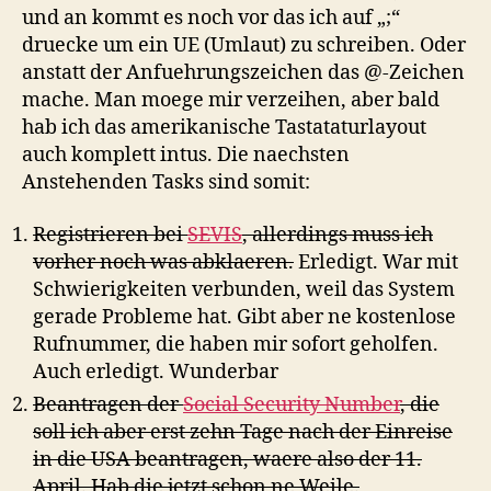
und an kommt es noch vor das ich auf „;“
druecke um ein UE (Umlaut) zu schreiben. Oder
anstatt der Anfuehrungszeichen das @-Zeichen
mache. Man moege mir verzeihen, aber bald
hab ich das amerikanische Tastataturlayout
auch komplett intus. Die naechsten
Anstehenden Tasks sind somit:
Registrieren bei
SEVIS
, allerdings muss ich
vorher noch was abklaeren.
Erledigt. War mit
Schwierigkeiten verbunden, weil das System
gerade Probleme hat. Gibt aber ne kostenlose
Rufnummer, die haben mir sofort geholfen.
Auch erledigt. Wunderbar
Beantragen der
Social Security Number
, die
soll ich aber erst zehn Tage nach der Einreise
in die USA beantragen, waere also der 11.
April. Hab die jetzt schon ne Weile.