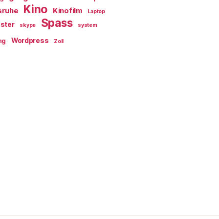
Kino
sruhe
Kinofilm
Laptop
Spass
ster
skype
system
Wordpress
ng
Zoll