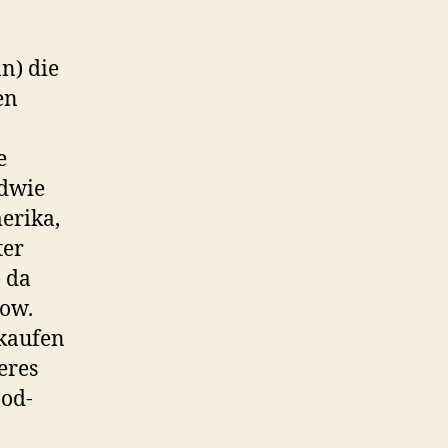
n) die
en
e
ndwie
erika,
ter
 da
Wow.
nkaufen
eres
Jod-