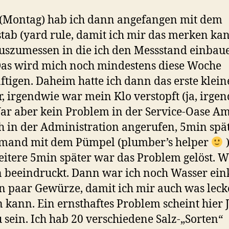
(Montag) hab ich dann angefangen mit dem
tab (yard rule, damit ich mir das merken kan
uszumessen in die ich den Messstand einbau
Das wird mich noch mindestens diese Woche
ftigen. Daheim hatte ich dann das erste klein
, irgendwie war mein Klo verstopft (ja, irge
ar aber kein Problem in der Service-Oase Am
h in der Administration angerufen, 5min spä
emand mit dem Pümpel (plumber’s helper
)
itere 5min später war das Problem gelöst. 
n beeindruckt. Dann war ich noch Wasser ei
n paar Gewürze, damit ich mir auch was leck
 kann. Ein ernsthaftes Problem scheint hier 
u sein. Ich hab 20 verschiedene Salz-„Sorten“