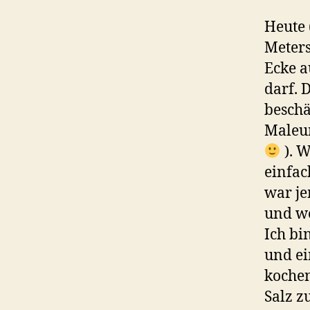
Heute 
Meters
Ecke a
darf. 
beschä
Maleur
). W
einfac
war j
und we
Ich bi
und ei
kochen
Salz z