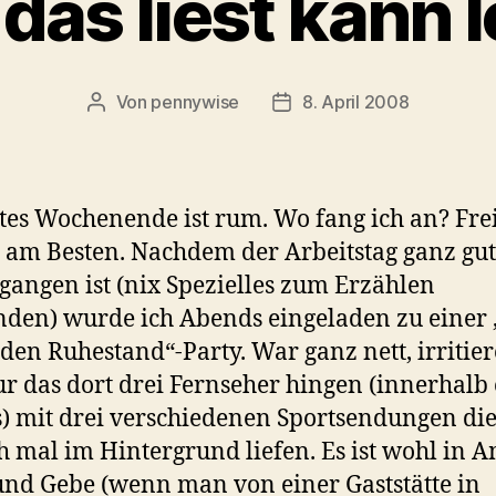
das liest kann 
Von
pennywise
8. April 2008
Beitragsautor
Veröffentlichungsdatum
stes Wochenende ist rum. Wo fang ich an? Fre
am Besten. Nachdem der Arbeitstag ganz gut
angen ist (nix Spezielles zum Erzählen
den) wurde ich Abends eingeladen zu einer 
 den Ruhestand“-Party. War ganz nett, irritie
r das dort drei Fernseher hingen (innerhalb 
 mit drei verschiedenen Sportsendungen di
h mal im Hintergrund liefen. Es ist wohl in 
nd Gebe (wenn man von einer Gaststätte in