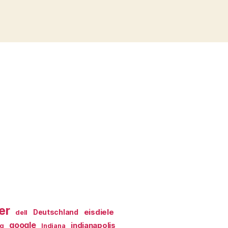
er
eisdiele
Deutschland
dell
google
indianapolis
ag
Indiana