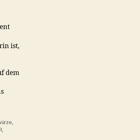
ient
in ist,
uf dem
ns
ürze
,
R
,