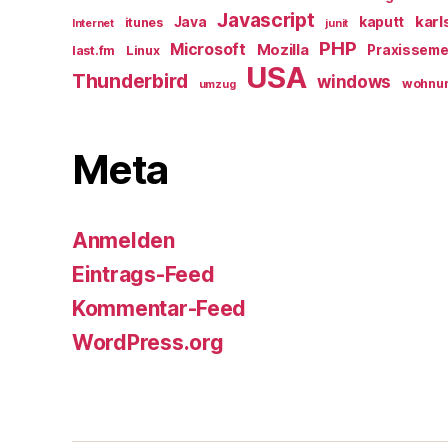
Javascript
karl
Java
kaputt
itunes
Internet
junit
PHP
Microsoft
Mozilla
Praxisseme
last.fm
Linux
USA
Thunderbird
windows
wohnu
umzug
Meta
Anmelden
Eintrags-Feed
Kommentar-Feed
WordPress.org