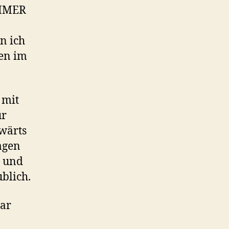
IMMER
n ich
en im
 mit
ür
twärts
agen
t und
blich.
war