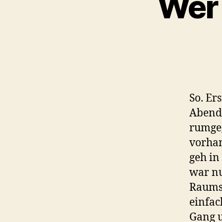
Wer 
So. Er
Abend 
rumgeg
vorhan
geh in
war nu
Raums)
einfac
Gang u