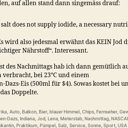
en, auf allen stand dann singemäss drauf:
 salt does not supply iodide, a necessary nutr
Es wird also jedesmal erwähnt das KEIN Jod dr
ichtiger Nährstoff“. Interessant.
st des Nachmittags hab ich dann gemütlich a
 verbracht, bei 23°C und einem
-Dazs-Eis (500ml für $4). Sowas kostet bei u
 das Doppelte.
ika
,
Auto
,
Balkon
,
Bier
,
blauer Himmel
,
Chips
,
Fernseher
,
Gew
en-Dazs
,
Indiana
,
Jod
,
Lena
,
Meterstab
,
Nachmittag
,
NASCA
rter
ikantin
,
Praktikum
,
Pümpel
,
Salz
,
Service
,
Sonne
,
Sport
,
USA