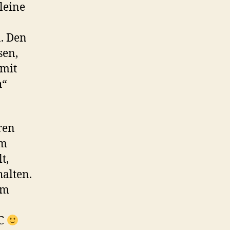
lleine
n. Den
sen,
omit
h“
ren
em
t,
halten.
em
°C