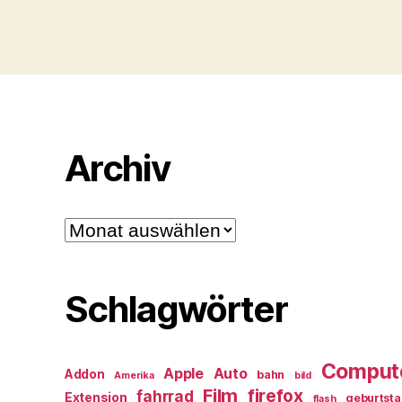
Archiv
Archiv
Schlagwörter
Comput
Apple
Auto
Addon
bahn
Amerika
bild
Film
firefox
fahrrad
Extension
geburtst
flash