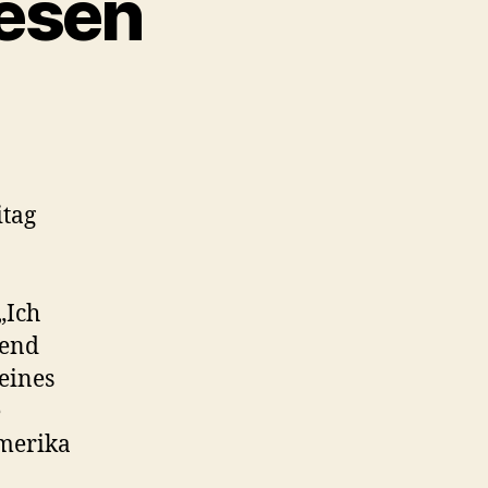
lesen
itag
„Ich
rend
eines
e
Amerika