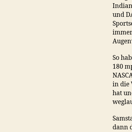
Indian
und DA
Sports
immer
Augen
So hab
180 mp
NASCAR
in die
hat un
weglau
Samsta
dann d