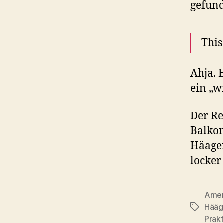
gefund
This
Ahja. 
ein „w
Der Re
Balkon
Häagen
locker
Amer
Hääg
Schlagwö
Prakt