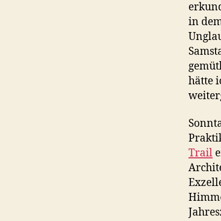
erkund
in dem
Unglau
Samsta
gemütl
hätte 
weiter
Sonnta
Prakti
Trail
e
Archit
Exzell
Himmel
Jahres