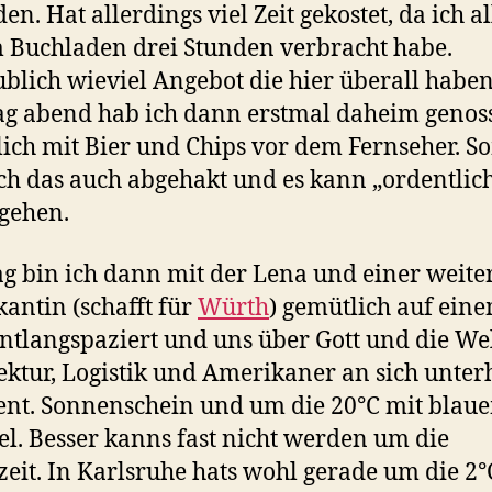
en. Hat allerdings viel Zeit gekostet, da ich a
 Buchladen drei Stunden verbracht habe.
blich wieviel Angebot die hier überall habe
g abend hab ich dann erstmal daheim genos
ich mit Bier und Chips vor dem Fernseher. S
ich das auch abgehakt und es kann „ordentlic
gehen.
g bin ich dann mit der Lena und einer weite
kantin (schafft für
Würth
) gemütlich auf ein
ntlangspaziert und uns über Gott und die Wel
ektur, Logistik und Amerikaner an sich unter
ent. Sonnenschein und um die 20°C mit blau
. Besser kanns fast nicht werden um die
zeit. In Karlsruhe hats wohl gerade um die 2