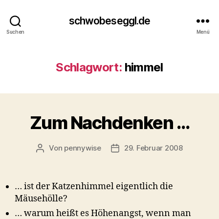
schwobeseggl.de
Suchen
Menü
Schlagwort:
himmel
Zum Nachdenken …
Von
pennywise
29. Februar 2008
Beitragsautor
Veröffentlichungsdatum
… ist der Katzenhimmel eigentlich die
Mäusehölle?
… warum heißt es Höhenangst, wenn man