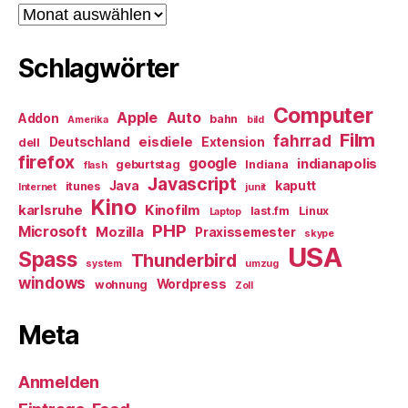
Archiv
Schlagwörter
Computer
Apple
Auto
Addon
bahn
Amerika
bild
Film
fahrrad
eisdiele
Deutschland
Extension
dell
firefox
google
indianapolis
geburtstag
Indiana
flash
Javascript
Java
kaputt
itunes
Internet
junit
Kino
karlsruhe
Kinofilm
last.fm
Linux
Laptop
PHP
Microsoft
Mozilla
Praxissemester
skype
USA
Spass
Thunderbird
system
umzug
windows
Wordpress
wohnung
Zoll
Meta
Anmelden