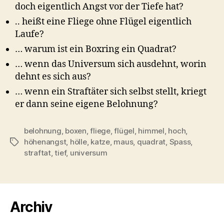
doch eigentlich Angst vor der Tiefe hat?
.. heißt eine Fliege ohne Flügel eigentlich
Laufe?
… warum ist ein Boxring ein Quadrat?
… wenn das Universum sich ausdehnt, worin
dehnt es sich aus?
… wenn ein Straftäter sich selbst stellt, kriegt
er dann seine eigene Belohnung?
belohnung
,
boxen
,
fliege
,
flügel
,
himmel
,
hoch
,
höhenangst
,
hölle
,
katze
,
maus
,
quadrat
,
Spass
,
Schlagwörter
straftat
,
tief
,
universum
Archiv