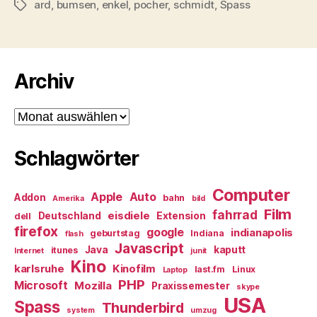
ard
,
bumsen
,
enkel
,
pocher
,
schmidt
,
Spass
Schlagwörter
Archiv
Archiv
Schlagwörter
Computer
Apple
Auto
Addon
bahn
Amerika
bild
Film
fahrrad
eisdiele
Deutschland
Extension
dell
firefox
google
indianapolis
geburtstag
Indiana
flash
Javascript
Java
kaputt
itunes
Internet
junit
Kino
karlsruhe
Kinofilm
last.fm
Linux
Laptop
PHP
Microsoft
Mozilla
Praxissemester
skype
USA
Spass
Thunderbird
system
umzug