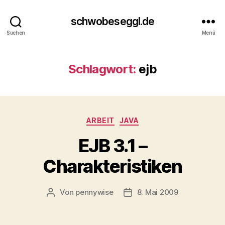
schwobeseggl.de
Suchen
Menü
Schlagwort:
ejb
Kategorien
ARBEIT
JAVA
EJB 3.1 –
Charakteristiken
Von
pennywise
8. Mai 2009
Beitragsautor
Veröffentlichungsdatum