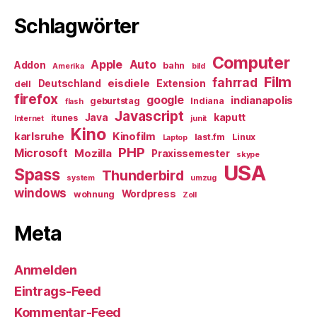
Schlagwörter
Computer
Apple
Auto
Addon
bahn
Amerika
bild
Film
fahrrad
eisdiele
Deutschland
Extension
dell
firefox
google
indianapolis
geburtstag
Indiana
flash
Javascript
Java
kaputt
itunes
Internet
junit
Kino
karlsruhe
Kinofilm
last.fm
Linux
Laptop
PHP
Microsoft
Mozilla
Praxissemester
skype
USA
Spass
Thunderbird
system
umzug
windows
Wordpress
wohnung
Zoll
Meta
Anmelden
Eintrags-Feed
Kommentar-Feed