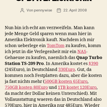
Von
pennywise
22. April 2008
Beitragsautor
Veröffentlichungsdatum
Nun bin ich echt am verzweifeln. Man kann
jede Menge Geld sparen wenn man hier in
Amerika Elektronik kauft. Nachdem ich mir
schon ueberlege ein
TomTom
zu kaufen, komm
ich jetzt in die Verlegenheit mir ein
NAS
-
Gehaeuse zu kaufen, naemlich das
Qnap Turbo
Station TS-209 Pro
. In Amerika kostet es
$390
(245Euro), in Deutschland
330Euro
. Gut, da
kommen noch Festplatten dazu, aber die kosten
ja fast nichts mehr (
500GB kosten 65Euro
,
750GB kosten 80Euro
und
1TB kostet 120Euro
,
da macht der Dollar keinen Unterschied). Mit
Vollausstattung waeren das in Deutschland also
570Euro, hier in Amerika nur 485Euro. Wieder