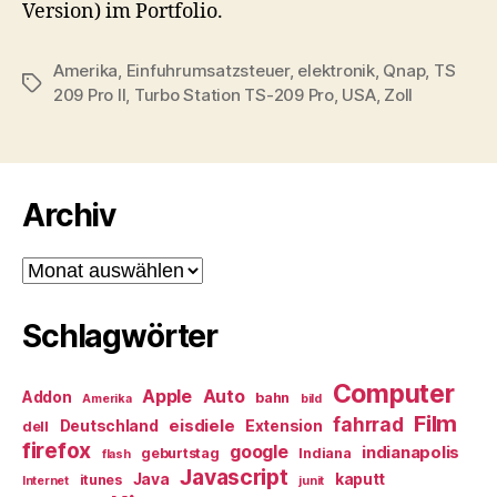
Version) im Portfolio.
Amerika
,
Einfuhrumsatzsteuer
,
elektronik
,
Qnap
,
TS
Schlagwörter
209 Pro II
,
Turbo Station TS-209 Pro
,
USA
,
Zoll
Archiv
Archiv
Schlagwörter
Computer
Apple
Auto
Addon
bahn
Amerika
bild
Film
fahrrad
eisdiele
Deutschland
Extension
dell
firefox
google
indianapolis
geburtstag
Indiana
flash
Javascript
Java
kaputt
itunes
Internet
junit