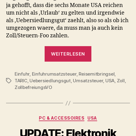
ja gehofft, dass die sechs Monate USA reichen
um nicht als ‚Urlaub‘ zu gelten und irgendwie
als ‚Uebersiedlungsgut‘ zaehlt, also so als ob ich
umgezogen waere, da muss man ja auch kein
Zoll/Steuern-Foo zahlen.
„Zoll“
WEITERLESEN
Einfuhr
,
Einfuhrumsatzsteuer
,
Reisemitbringsel
,
TARIC
,
Uebersiedlungsgut
,
Umsatzsteuer
,
USA
,
Zoll
,
Schlagwörter
ZollbefreiungsVO
Kategorien
PC & ACCESSOIRES
USA
UPDATE: Elektronik