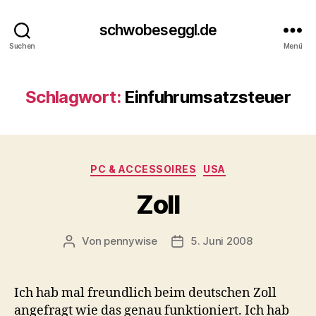
schwobeseggl.de
Suchen
Menü
Schlagwort:
Einfuhrumsatzsteuer
Kategorien
PC & ACCESSOIRES
USA
Zoll
Von
pennywise
5. Juni 2008
Beitragsautor
Veröffentlichungsdatum
Ich hab mal freundlich beim deutschen Zoll
angefragt wie das genau funktioniert. Ich hab