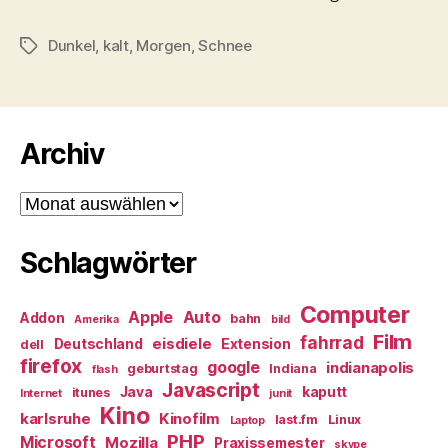
Dunkel
,
kalt
,
Morgen
,
Schnee
Schlagwörter
Archiv
Archiv
Schlagwörter
Computer
Apple
Auto
Addon
bahn
Amerika
bild
Film
fahrrad
eisdiele
Deutschland
Extension
dell
firefox
google
indianapolis
geburtstag
Indiana
flash
Javascript
Java
kaputt
itunes
Internet
junit
Kino
karlsruhe
Kinofilm
last.fm
Linux
Laptop
PHP
Microsoft
Mozilla
Praxissemester
skype