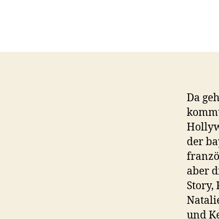
Da geh
kommt 
Hollyw
der ba
franzö
aber d
Story,
Natali
und Ke