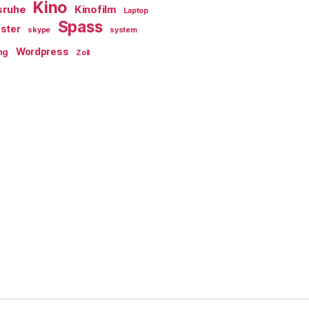
Kino
sruhe
Kinofilm
Laptop
Spass
ster
skype
system
Wordpress
ng
Zoll