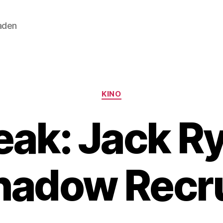
aden
Kategorien
KINO
ak: Jack R
hadow Recru