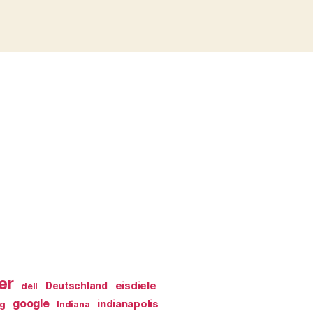
er
eisdiele
Deutschland
dell
google
indianapolis
ag
Indiana