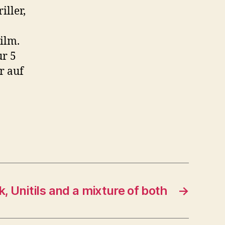
iller,
ilm.
ur 5
r auf
 Unitils and a mixture of both
→