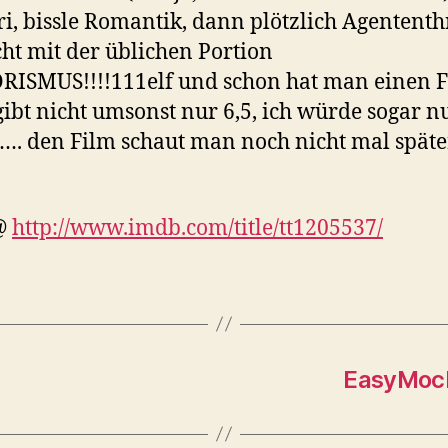
ri, bissle Romantik, dann plötzlich Agententhr
ht mit der üblichen Portion
ISMUS!!!!111elf und schon hat man einen F
ibt nicht umsonst nur 6,5, ich würde sogar n
…. den Film schaut man noch nicht mal späte
 @
http://www.imdb.com/title/tt1205537/
EasyMock,