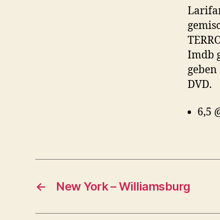
Larifa
gemisc
TERROR
Imdb g
geben 
DVD.
6,5
←
New York – Williamsburg