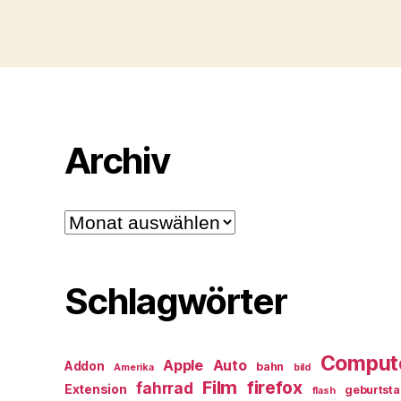
Archiv
Archiv
Schlagwörter
Comput
Apple
Auto
Addon
bahn
Amerika
bild
Film
firefox
fahrrad
Extension
geburtst
flash