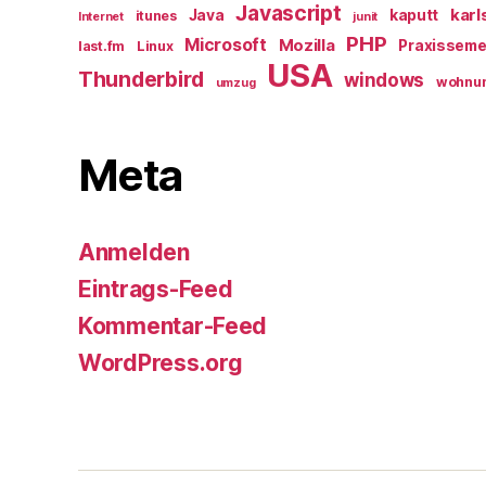
Javascript
karl
Java
kaputt
itunes
Internet
junit
PHP
Microsoft
Mozilla
Praxisseme
last.fm
Linux
USA
Thunderbird
windows
wohnu
umzug
Meta
Anmelden
Eintrags-Feed
Kommentar-Feed
WordPress.org