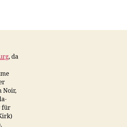
urg
, da
ilme
er
 Noir,
la-
 für
Kirk)
.