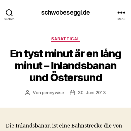
schwobeseggl.de
Suchen
Menü
Kategorien
SABATTICAL
En tyst minut är en lång
minut – Inlandsbanan
und Östersund
Von
pennywise
30. Juni 2013
Beitragsautor
Veröffentlichungsdatum
Die Inlandsbanan ist eine Bahnstrecke die von