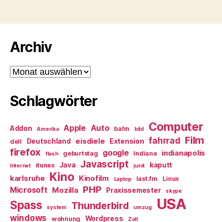
Archiv
Archiv
Schlagwörter
Computer
Apple
Auto
Addon
bahn
Amerika
bild
Film
fahrrad
eisdiele
Deutschland
Extension
dell
firefox
google
indianapolis
geburtstag
Indiana
flash
Javascript
Java
kaputt
itunes
Internet
junit
Kino
karlsruhe
Kinofilm
last.fm
Linux
Laptop
PHP
Microsoft
Mozilla
Praxissemester
skype
USA
Spass
Thunderbird
system
umzug
windows
Wordpress
wohnung
Zoll