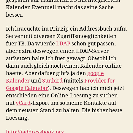
gespannt auf Thunderbird 3 mit integriertem
Kalender. Eventuell macht das seine Sache
besser.
Ich braeuchte im Prinzip ein Addressbuch aufm
Server mit diversen Zugriffsmoeglichkeiten
fuer TB. Da wuerde
LDAP
schon gut passen,
aber extra deswegen einen LDAP-Server
aufsetzen halte ich fuer gewagt. Obwohl ich
dann auch gleich noch einen Kalender online
haette. Aber dafuer gibt’s ja den
google
Kalender
und
Sunbird
(mittels
Provider for
Google Calendar
). Deswegen hab ich mich jetzt
entschieden eine Online-Loesung zu suchen
mit
vCard
-Export um so meine Kontakte auf
dem neusten Stand zu halten. Die bisher beste
Loesung:
http://iaddressbook.org