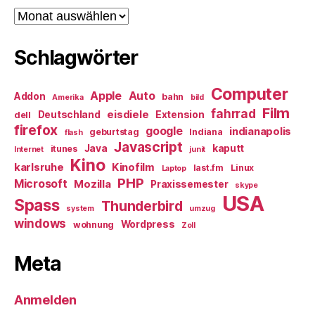
Archiv
Schlagwörter
Computer
Apple
Auto
Addon
bahn
Amerika
bild
Film
fahrrad
eisdiele
Deutschland
Extension
dell
firefox
google
indianapolis
geburtstag
Indiana
flash
Javascript
Java
kaputt
itunes
Internet
junit
Kino
karlsruhe
Kinofilm
last.fm
Linux
Laptop
PHP
Microsoft
Mozilla
Praxissemester
skype
USA
Spass
Thunderbird
system
umzug
windows
Wordpress
wohnung
Zoll
Meta
Anmelden