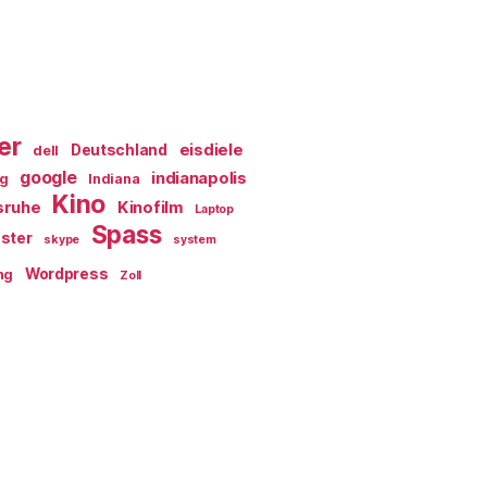
er
eisdiele
Deutschland
dell
google
indianapolis
ag
Indiana
Kino
sruhe
Kinofilm
Laptop
Spass
ster
skype
system
Wordpress
ng
Zoll