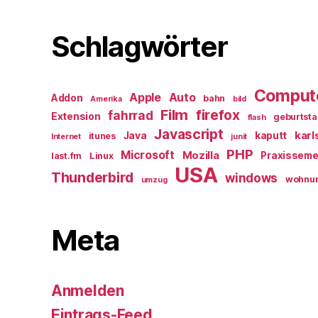
Schlagwörter
Comput
Apple
Auto
Addon
bahn
Amerika
bild
Film
firefox
fahrrad
Extension
geburtst
flash
Javascript
karl
Java
kaputt
itunes
Internet
junit
PHP
Microsoft
Mozilla
Praxisseme
last.fm
Linux
USA
Thunderbird
windows
wohnu
umzug
Meta
Anmelden
Eintrags-Feed