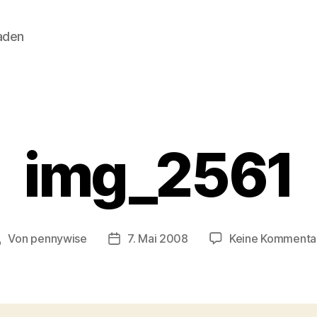
aden
Kategorien
img_2561
Von
pennywise
7. Mai 2008
Keine Kommenta
Beitragsautor
Veröffentlichungsdatum