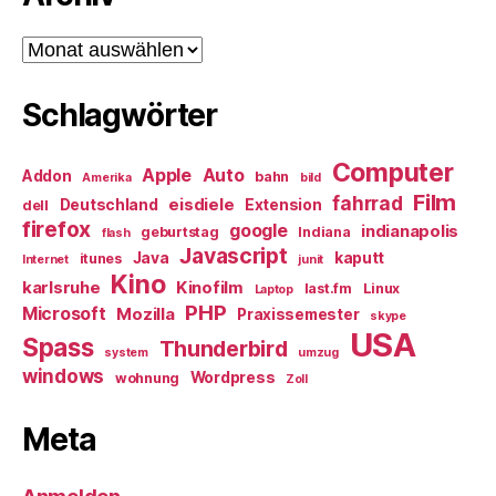
Archiv
Schlagwörter
Computer
Apple
Auto
Addon
bahn
Amerika
bild
Film
fahrrad
eisdiele
Deutschland
Extension
dell
firefox
google
indianapolis
geburtstag
Indiana
flash
Javascript
Java
kaputt
itunes
Internet
junit
Kino
karlsruhe
Kinofilm
last.fm
Linux
Laptop
PHP
Microsoft
Mozilla
Praxissemester
skype
USA
Spass
Thunderbird
system
umzug
windows
Wordpress
wohnung
Zoll
Meta