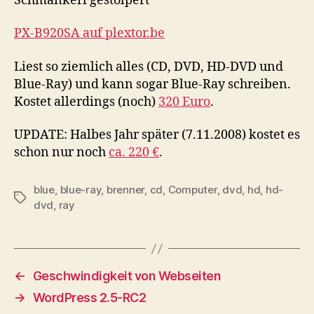
Schmankerl gestolpert
PX-B920SA auf plextor.be
Liest so ziemlich alles (CD, DVD, HD-DVD und
Blue-Ray) und kann sogar Blue-Ray schreiben.
Kostet allerdings (noch)
320 Euro
.
UPDATE: Halbes Jahr später (7.11.2008) kostet es
schon nur noch
ca. 220 €
.
blue
,
blue-ray
,
brenner
,
cd
,
Computer
,
dvd
,
hd
,
hd-
Schlagwörter
dvd
,
ray
←
Geschwindigkeit von Webseiten
→
WordPress 2.5-RC2