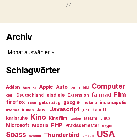
Archiv
Archiv
Schlagwörter
Computer
Apple
Auto
Addon
bahn
Amerika
bild
Film
fahrrad
eisdiele
Deutschland
Extension
dell
firefox
google
indianapolis
geburtstag
Indiana
flash
Javascript
Java
kaputt
itunes
Internet
junit
Kino
karlsruhe
Kinofilm
last.fm
Linux
Laptop
PHP
Microsoft
Mozilla
Praxissemester
skype
USA
Spass
Thunderbird
system
umzug