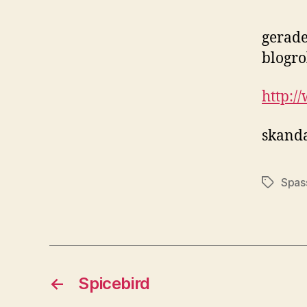
gerade
blogro
http:
skand
Spas
Schlagwö
←
Spicebird