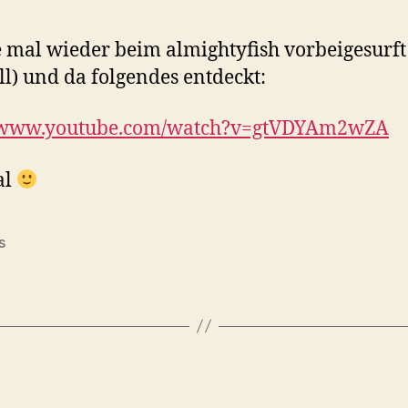
 mal wieder beim almightyfish vorbeigesurft 
ll) und da folgendes entdeckt:
//www.youtube.com/watch?v=gtVDYAm2wZA
al
s
rter