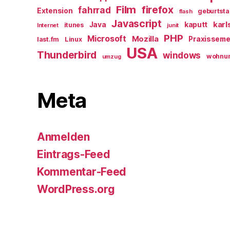
Film
firefox
fahrrad
Extension
geburtst
flash
Javascript
karl
Java
kaputt
itunes
Internet
junit
PHP
Microsoft
Mozilla
Praxisseme
last.fm
Linux
USA
Thunderbird
windows
wohnu
umzug
Meta
Anmelden
Eintrags-Feed
Kommentar-Feed
WordPress.org