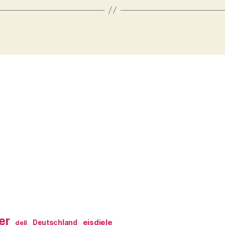
er
eisdiele
Deutschland
dell