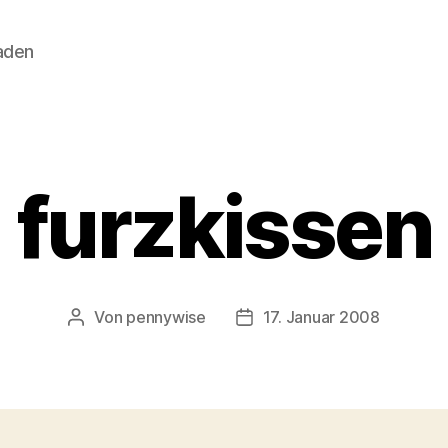
aden
furzkissen
Von
pennywise
17. Januar 2008
Beitragsautor
Veröffentlichungsdatum