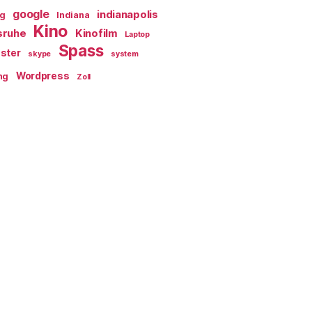
google
indianapolis
ag
Indiana
Kino
sruhe
Kinofilm
Laptop
Spass
ster
skype
system
Wordpress
ng
Zoll